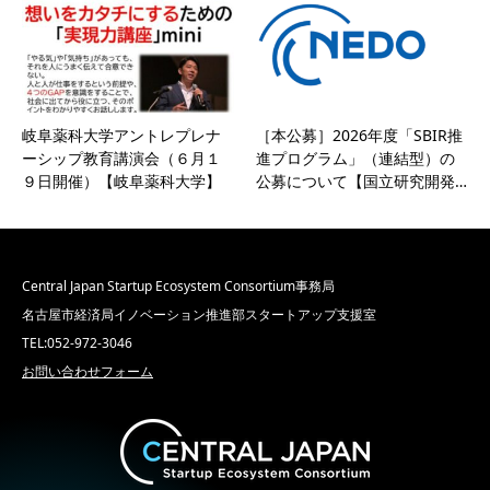
岐阜薬科大学アントレプレナ
［本公募］2026年度「SBIR推
ーシップ教育講演会（６月１
進プログラム」（連結型）の
９日開催）【岐阜薬科大学】
公募について【国立研究開発…
Central Japan Startup Ecosystem Consortium事務局
名古屋市経済局イノベーション推進部スタートアップ支援室
TEL:052-972-3046
お問い合わせフォーム