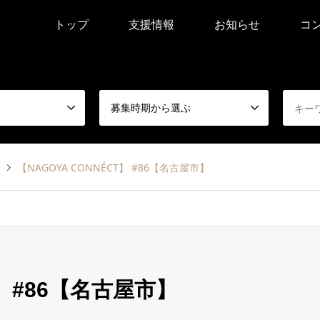
トップ
支援情報
お知らせ
コ
募集時期から選ぶ
る
【NAGOYA CONNÉCT】 #86【名古屋市】
T】 #86【名古屋市】