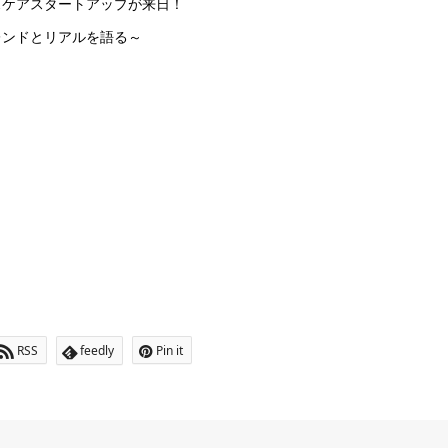
スケアスタートアップが来日！
ンドとリアルを語る～
RSS
feedly
Pin it