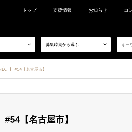
トップ
支援情報
お知らせ
コ
募集時期から選ぶ
NNÉCT】 #54【名古屋市】
T】 #54【名古屋市】