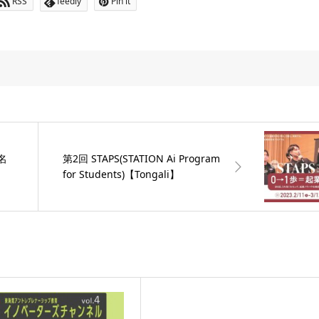
RSS
feedly
Pin it
【名
第2回 STAPS(STATION Ai Program
for Students)【Tongali】