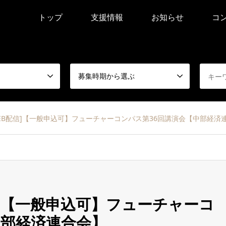
トップ
支援情報
お知らせ
コ
募集時期から選ぶ
催[WEB配信]【一般申込可】フューチャーコンパス第36回講演会【中部経済
B配信]【一般申込可】フューチャーコ
中部経済連合会】