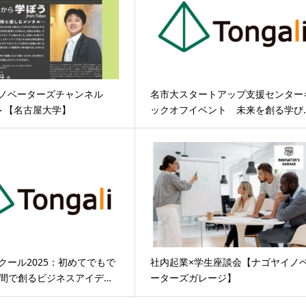
liイノベーターズチャンネル
名市大スタートアップ支援センター
＜4＞【名古屋大学】
ックオフイベント 未来を創る学び
iスクール2025：初めてでもで
社内起業×学生座談会【ナゴヤイノ
日間で創るビジネスアイデ…
ーターズガレージ】