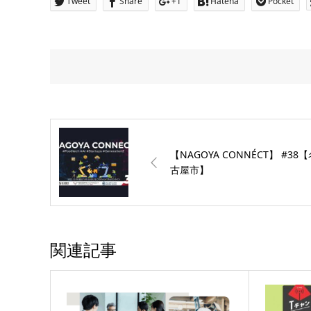
Tweet
Share
+1
Hatena
Pocket
【NAGOYA CONNÉCT】 #38
古屋市】
関連記事