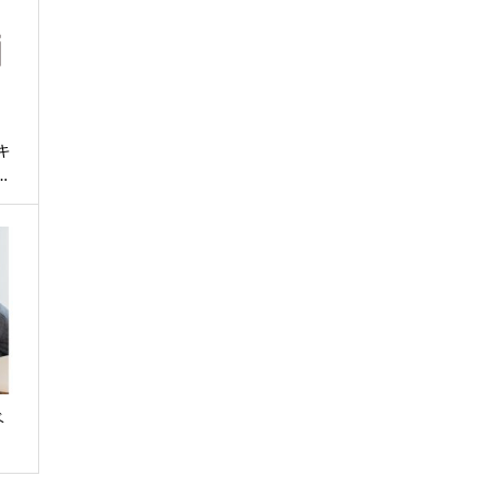
キ
…
ベ