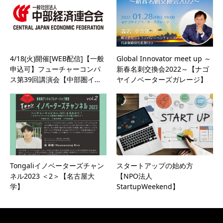
4/18(火)開催[WEB配信]【一般
Global Innovator meet up ～
申込可】フューチャーコンパ
新春名刺交換会2022～【ナゴ
ス第39回講演会【中部圏イ…
ヤイノベーターズガレージ】
Tongaliイノベーターズチャン
スタートアップの始め方
ネル2023 ＜2＞【名古屋大
【NPO法人
学】
StartupWeekend】