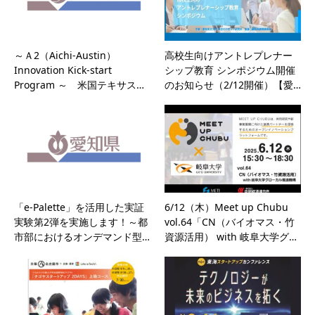
～Ａ2（Aichi-Austin）
高校生向けアントレプレナー
Innovation Kick-start
シップ教育 シンポジウム開催
Program ～ 米国テキサス…
のお知らせ（2/12開催）【愛…
「e-Palette」を活用した実証
6/12（木）Meet up Chubu
実験第2弾を実施します！～都
vol.64「CN（バイオマス・竹
市部におけるオンデマンド型…
資源活用） with 岐阜大学グ…