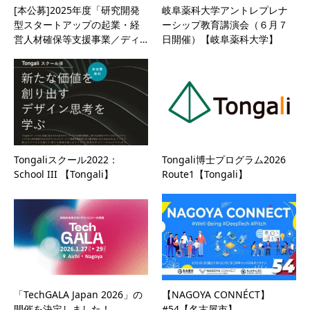
[本公募]2025年度「研究開発
岐阜薬科大学アントレプレナ
型スタートアップの起業・経
ーシップ教育講演会（６月７
営人材確保等支援事業／ディ…
日開催）【岐阜薬科大学】
Tongaliスクール2022：
Tongali博士プログラム2026
School III 【Tongali】
Route1【Tongali】
「TechGALA Japan 2026」の
【NAGOYA CONNÉCT】
開催を決定しました！
#54【名古屋市】