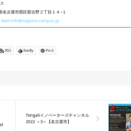
ス
 愛知県名古屋市西区那古野２丁目１４−１
：
Mail:info@nagono-campus.jp
RSS
feedly
Pin it
Tongaliイノベーターズチャンネル
2022 ＜3＞【名古屋市】
et