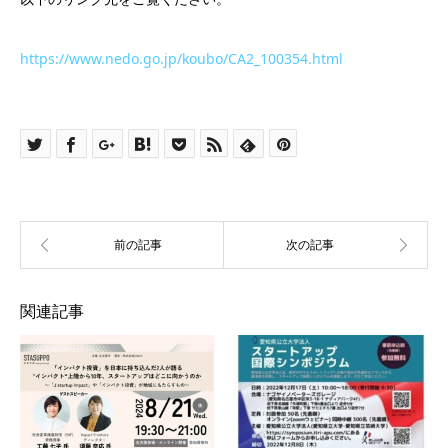
https://www.nedo.go.jp/koubo/CA2_100354.html
関連記事