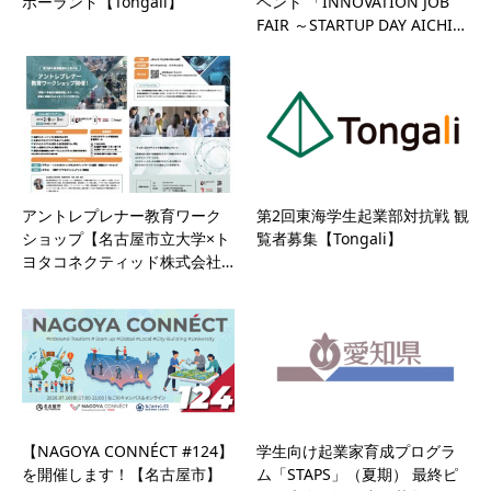
ポーランド【Tongali】
ベント 「INNOVATION JOB
FAIR ～STARTUP DAY AICHI…
アントレプレナー教育ワーク
第2回東海学生起業部対抗戦 観
ショップ【名古屋市立大学×ト
覧者募集【Tongali】
ヨタコネクティッド株式会社…
【NAGOYA CONNÉCT #124】
学生向け起業家育成プログラ
を開催します！【名古屋市】
ム「STAPS」（夏期） 最終ピ