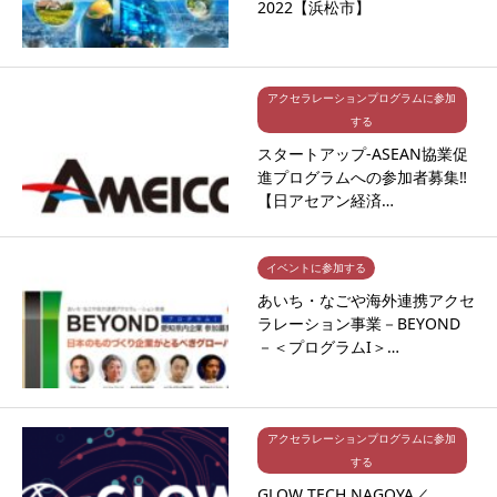
2022【浜松市】
アクセラレーションプログラムに参加
する
スタートアップ-ASEAN協業促
進プログラムへの参加者募集‼
【日アセアン経済…
イベントに参加する
あいち・なごや海外連携アクセ
ラレーション事業－BEYOND
－＜プログラムI＞…
アクセラレーションプログラムに参加
する
GLOW TECH NAGOYA／