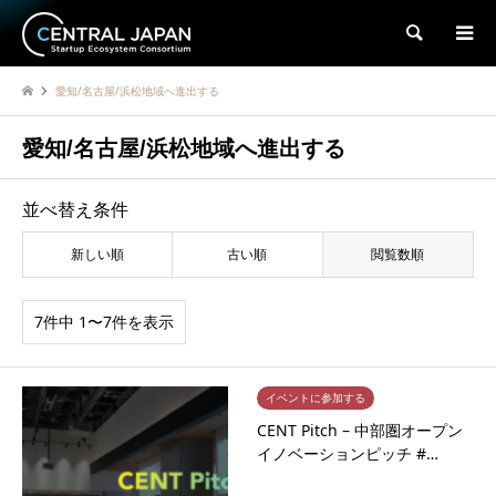
検索
愛知/名古屋/浜松地域へ進出する
愛知/名古屋/浜松地域へ進出する
並べ替え条件
新しい順
古い順
閲覧数順
7件中 1〜7件を表示
イベントに参加する
CENT Pitch – 中部圏オープン
イノベーションピッチ #…